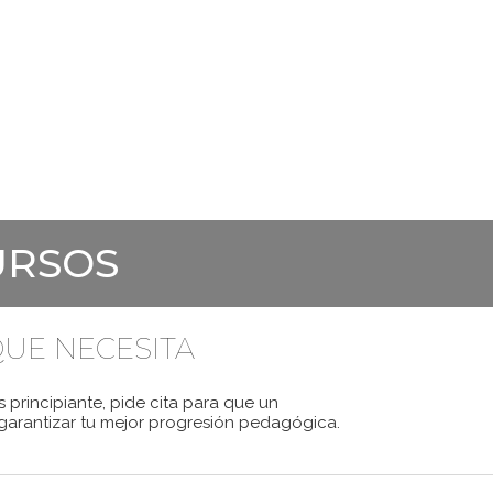
RAL
CURSOS DE FRANCÉS
EXÁMENES
PREPARA
URSOS
UE NECESITA
 principiante, pide cita para que un
arantizar tu mejor progresión pedagógica.