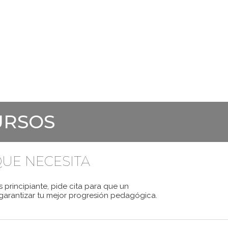
RAL
CURSOS DE FRANCÉS
EXÁMENES
PREPARA
URSOS
UE NECESITA
 principiante, pide cita para que un
arantizar tu mejor progresión pedagógica.