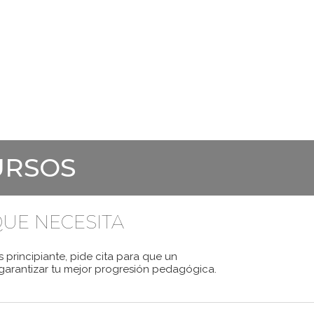
RAL
CURSOS DE FRANCÉS
EXÁMENES
PREPARA
URSOS
UE NECESITA
 principiante, pide cita para que un
arantizar tu mejor progresión pedagógica.